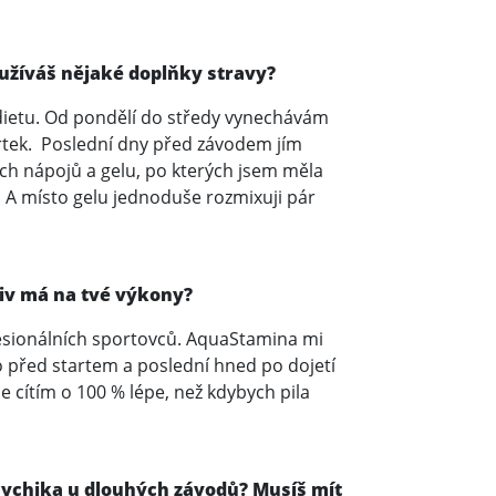
oužíváš nějaké doplňky stravy?
ietu. Od pondělí do středy vynechávám
tvrtek. Poslední dny před závodem jím
ch nápojů a gelu, po kterých jsem měla
. A místo gelu jednoduše rozmixuji pár
liv má na tvé výkony?
esionálních sportovců. AquaStamina mi
 před startem a poslední hned po dojetí
se cítím o 100 % lépe, než kdybych pila
psychika u dlouhých závodů? Musíš mít