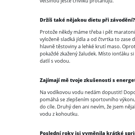
většinou ještě chvilku protahuju.
Držíš také nějakou dietu při závodění
Protože někdy máme třeba i pět maratonů
vyloženě sladká jídla a od čtvrtka to zas
hlavně těstoviny a lehké krutí maso. Opr
pokaždé zkažený žaludek. Místo ionťáku si
datlí s vodou.
Zajímají mě tvoje zkušenosti s energe
Na vodíkovou vodu nedám dopustit! Dopor
pomáhá se zlepšením sportovního výkonu 
do cíle. Druhý den ani nevím, že jsem něja
vodu z kohoutku.
Poslední roky jsi vyměnila krátké spr