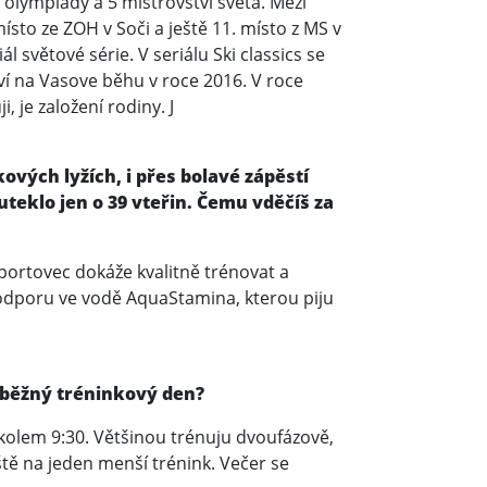
 olympiády a 5 mistrovství světa. Mezi
sto ze ZOH v Soči a ještě 11. místo z MS v
 světové série. V seriálu Ski classics se
tví na Vasove běhu v roce 2016. V roce
 je založení rodiny. J
ových lyžích, i přes bolavé zápěstí
uteklo jen o 39 vteřin. Čemu vděčíš za
portovec dokáže kvalitně trénovat a
podporu ve vodě AquaStamina, kterou piju
j běžný tréninkový den?
kolem 9:30. Většinou trénuju dvoufázově,
tě na jeden menší trénink. Večer se