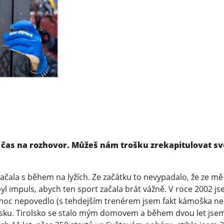
ala čas na rozhovor. Můžeš nám trošku zrekapitulovat s
 začala s během na lyžích. Ze začátku to nevypadalo, že ze 
 byl impuls, abych ten sport začala brát vážně. V roce 2002 j
 moc nepovedlo (s tehdejším trenérem jsem fakt kámoška ne
sku. Tirolsko se stalo mým domovem a během dvou let jsem 