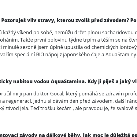
? Pozoruješ vliv stravy, kterou zvolíš před závodem? P
 každý víkend po sobě, nemůžu držet plnou sacharidovou d
e doháním. Takže první polovinu týdne trpím a těším se na č
oti minulé sezóně jsem úplně upustila od chemických iontový
 vařím speciální BIO nápoj z japonského čaje a AquaStaminy
ticky nabitou vodou AquaStamina. Kdy ji piješ a jaký v
učil mi ji pan doktor Gocal, který pomáhá se zdravím prof
a regenerací. Jednu si dávám den před závodem, další ráno
ký závod jela. Teď trošku kecám , ale pravdou je, že svalově 
intovací závody na dálkové běhy. Jak moc je důležitá 