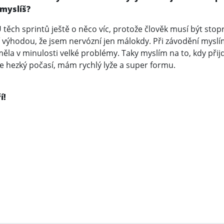
 myslíš?
U těch sprintů ještě o něco víc, protože člověk musí být s
 výhodou, že jsem nervózní jen málokdy. Při závodění myslí
měla v minulosti velké problémy. Taky myslím na to, kdy přij
je hezký počasí, mám rychlý lyže a super formu.
í!