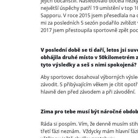
jejich občanství. Následovalo docela hezký
největší úspěchy patří 19 umístění v top 
Sapporu. V roce 2015 jsem přesedlala na dá
mi za posledních 5 sezón podařilo zvítězit
2017 jsem přestoupila sportovně zpět pod 
V poslední době se ti daří, letos jsi 
obhájila druhé místo v 50kilometrém zá
tyto výsledky a seš s nimi spokojená?
Aby sportovec dosahoval výborných výsled
závodit. S přibývajícím věkem je cítit o
hlavně den před závodem a při závodění.
Zima pro tebe musí být náročné období
Ráda si pospím. Vím, že denně musím stih
třetí fázi neznám. Vždycky mám hlavní fá