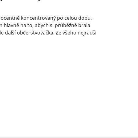
toprocentně koncentrovaný po celou dobu,
m hlavně na to, abych si průběžně brala
de další občerstvovačka. Ze všeho nejradši