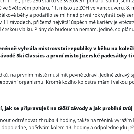
ch 11 let, přes 250 startů ve Světovém poháru, stihla jsem 2
10 ve Světovém poháru, 11. místo ze ZOH ve Vancouveru, 8. mí
lkové běhy a podařilo se mi hned první rok vyhrát celý seriál
 v 11 závodech, přičemž největší úspěch mé kariéry je vítězs
českou vlajku. Plány do budoucna nemám. Jediné, co plánuji,
suverénně vyhrála mistrovství republiky v běhu na kolečk
vodě Ski Classics a první místo Jizerské padesátky ti 
ků, na prvním místě musí mít pevné zdraví. Jedině zdravý s
potřebování organismu. Kromě kozího kolostra mám i velkou 
, jak se připravuješ na těžší závody a jak probíhá tvů
nout odtrénovat zhruba 4 hodiny, takže na trénink vyrážím 
zi dopoledne, obědvám kolem 13. hodiny a odpoledne jdu ješ